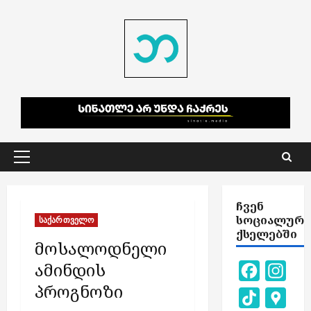
Skip
to
content
Primary
Menu
ᲩᲕᲔᲜ
ᲡᲝᲪᲘᲐᲚᲣᲠ
საქართველო
ᲥᲡᲔᲚᲔᲑᲨᲘ
მოსალოდნელი
ამინდის
Facebook
Inst
პროგნოზი
TikTok
Goog