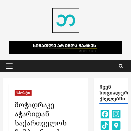
Skip
to
content
Primary
Menu
ᲩᲕᲔᲜ
ᲡᲝᲪᲘᲐᲚᲣᲠ
სპორტი
ᲥᲡᲔᲚᲔᲑᲨᲘ
მოჭადრაკე
აჭარიდან
Facebook
Inst
საქართველოს
TikTok
Goog