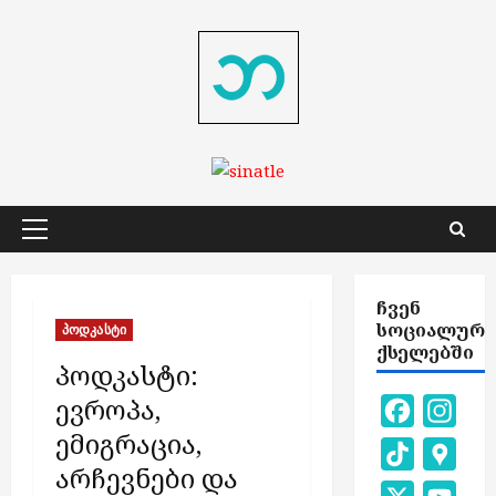
Skip
to
content
Primary
Menu
ᲩᲕᲔᲜ
ᲡᲝᲪᲘᲐᲚᲣᲠ
პოდკასტი
ᲥᲡᲔᲚᲔᲑᲨᲘ
პოდკასტი:
ევროპა,
Facebook
Inst
ემიგრაცია,
TikTok
Goog
არჩევნები და
Map