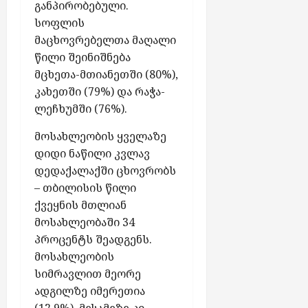
ვ
ლ
განპირობებული.
ღ
ა
ე
შ
სოფლის
უ
მ
ს
ი
მაცხოვრებელთა მაღალი
დ
ო
,
ჩ
წილი შეინიშნება
ე
ვ
მ
ა
ბ
მცხეთა-მთიანეთში (80%),
ლ
ე
რ
ა
ი
კახეთში (79%) და რაჭა-
ო
თ
„
ნ
რ
ლეჩხუმში (76%).
უ
ე
დ
ე
ლ
ნ
ა
მოსახლეობის ყველაზე
ს
ა
ე
–
ე
დიდი ნაწილი კვლავ
ბ
რ
შ
ძ
დედაქალაქში ცხოვრობს
ო
გ
ე
ე
ნ
– თბილისის წილი
ო
მ
ბ
ე
ქვეყნის მთლიან
-
ო
ე
ნ
მოსახლეობაში 34
პ
ს
ნ
ტ
პროცენტს შეადგენს.
რ
ა
ე
ო
მოსახლეობის
ვ
აგვისტო
ბ
ჯ
ლ
სიმრავლით მეორე
7,
ს
ო
ე
2026
ადგილზე იმერეთია
რ
ბ
(12.9%), მესამეზე კი