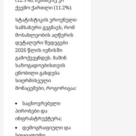
აგვისტო
ჯ
ი
6,
ქვემო ქართლი (11.2%).
ი
2026
ა
აგვისტო
სტატისტიკის ეროვნული
“
6,
სამსახური გეგმავს, რომ
-
2026
მოსახლეობის აღწერის
ს
დეტალური შედეგები
ქ
2026 წლის ივნისში
ს
ე
გამოქვეყნდეს. მაშინ
ლ
საზოგადოებისთვის
შ
ცნობილი გახდება
ი
სიღრმისეული
ჩ
მონაცემები, როგორიცაა:
ა
რ
საცხოვრებელი
თ
უ
პირობები და
ლ
ინფრასტრუქტურა;
ა
დემოგრაფიული და
ბ
სოციალური