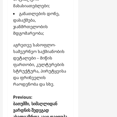
ო
მახასიათებლები;
ნ
ე
განათლების დონე,
ნ
დასაქმება,
ტ
ჯანმრთელობის
ე
მდგომარეობა;
ბ
ს
აგრეთვე სასოფლო-
სამეურნეო საქმიანობის
აგვისტო
დეტალები – მიწის
6,
2026
ფართობი, კულტურების
სტრუქტურა, პირუტყვისა
და ფრინველის
რაოდენობა და სხვ.
P
Previous:
o
ბათუმში, სიმაღლიდან
ვარდნის შედეგად
s
ახალგაზრდა კაცი დაიღუპა