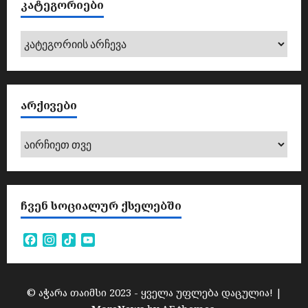
ᲙᲐᲢᲔᲒᲝᲠᲘᲔᲑᲘ
კატეგორიები
ᲐᲠᲥᲘᲕᲔᲑᲘ
არქივები
ᲩᲕᲔᲜ ᲡᲝᲪᲘᲐᲚᲣᲠ ᲥᲡᲔᲚᲔᲑᲨᲘ
Facebook
Instagram
TikTok
YouTube
Channel
© აჭარა თაიმსი 2023 - ყველა უფლება დაცულია!
|