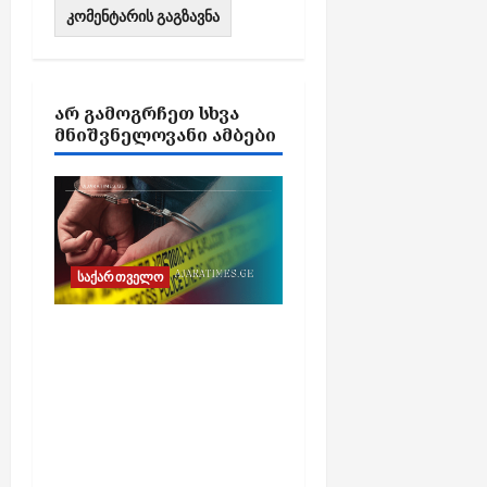
ᲐᲠ ᲒᲐᲛᲝᲒᲠᲩᲔᲗ ᲡᲮᲕᲐ
ᲛᲜᲘᲨᲕᲜᲔᲚᲝᲕᲐᲜᲘ ᲐᲛᲑᲔᲑᲘ
საქართველო
უცხო ქვეყნის
მოქალაქის საბანკო
ანგარიშიდან 58 000
აშშ დოლარის
მითვისების
ბრალდებით ერთი