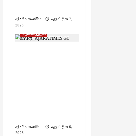
პირი დააკავეს,
მეორეს ეძებენ
აჭარა თაიმსი
აგვისტო 7,
2026
საქართველო
გეგმიური
სარეაბილიტაციო
სამუშაოების გამო, 7
აგვისტოს
ელექტროენერგიის
მიწოდება
შეეზღუდება „ენერგო-
პრო ჯორჯია“-ს
ქსელში ჩართულ
აბონენტებს
აჭარა თაიმსი
აგვისტო 6,
2026