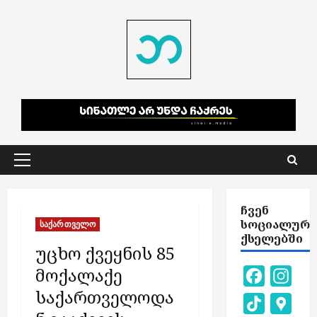
Skip
to
content
Primary
Menu
ᲩᲕᲔᲜ
ᲡᲝᲪᲘᲐᲚᲣᲠ
საქართველო
ᲥᲡᲔᲚᲔᲑᲨᲘ
უცხო ქვეყნის 85
მოქალაქე
Facebook
Inst
საქართველოდა
TikTok
Goog