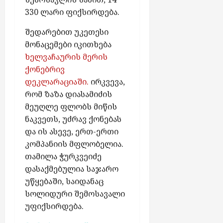
აგვისტო
პ
ჯ
330 ლარი ფიქსირდება.
7,
ი
ი
2026
რ
ა
შედარებით უკეთესი
ი
“
მონაცემები იკითხება
დ
-
ხელვაჩაურის მერის
ა
ს
ქონებრივ
ა
ქ
დეკლარაციაში.
ირკვევა,
კ
ს
რომ ზაზა დიასამიძის
ა
ე
ვ
მეუღლე ფლობს მიწის
ლ
ე
ნაკვეთს, უძრავ ქონებას
შ
ს
ი
და ის ასევე, ერთ-ერთი
ჩ
კომპანიის მფლობელია.
ა
აგვისტო
თამილა ჭურკვეიძე
7,
რ
დასაქმებულია საჯარო
2026
თ
უწყებაში, საიდანაც
უ
სოლიდური შემოსავალი
ლ
უფიქსირდება.
ა
ბ