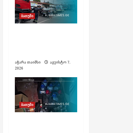
ბათუმი
ბათუმში, ე.წ. „ხოფის
ბაზრობაზე“ გაჩენილი
ხანძრის შედეგად
არავინ დაშავებულა
აჭარა თაიმსი
აგვისტო 7,
2026
ბათუმი
ბათუმში
ფალსიფიცირებული