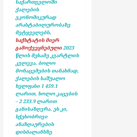
საქართველოში
ო
ქალების
ნ
ე
ეკონომიკურად
ნ
არასტაბილურობაზე
ტ
მეტყველებს,
ე
საქსტატის მიერ
ბ
გამოქვეყნებული
2023
ს
წლის მესამე კვარტლის
კვლევა. ბოლო
აგვისტო
მონაცემების თანახმად,
7,
2026
ქალების საშუალო
ხელფასი 1 459.1
ლარით, ხოლო კაცების
– 2 233.9 ლარით
განისაზღვრა. ეს კი,
სქესობრივი
ანაზღაურების
დისბალანსზე