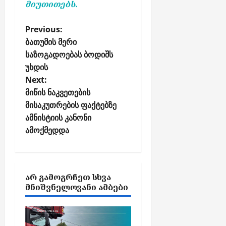
მიუთითებს.
P
Previous:
o
ბათუმის მერი
საზოგადოებას ბოდიშს
s
უხდის
t
Next:
n
მიწის ნაკვეთების
a
მისაკუთრების ფაქტებზე
v
ამნისტიის კანონი
i
ამოქმედდა
g
a
t
ᲐᲠ ᲒᲐᲛᲝᲒᲠᲩᲔᲗ ᲡᲮᲕᲐ
i
ᲛᲜᲘᲨᲕᲜᲔᲚᲝᲕᲐᲜᲘ ᲐᲛᲑᲔᲑᲘ
o
n