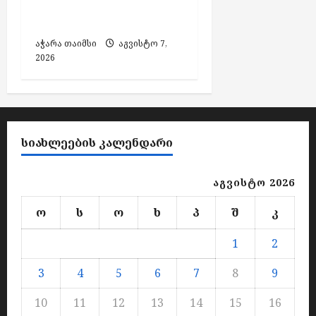
და საბრძოლო
მასალა
აჭარა თაიმსი
აგვისტო 7,
2026
ᲡᲘᲐᲮᲚᲔᲔᲑᲘᲡ ᲙᲐᲚᲔᲜᲓᲐᲠᲘ
აგვისტო 2026
ო
ს
ო
ხ
პ
შ
კ
1
2
3
4
5
6
7
8
9
10
11
12
13
14
15
16