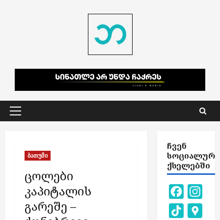
Skip
to
content
Primary
Menu
ᲩᲕᲔᲜ
ᲡᲝᲪᲘᲐᲚᲣᲠ
ბათუმი
ᲥᲡᲔᲚᲔᲑᲨᲘ
ცოლები
კაპიტალის
Facebook
Inst
გარეშე –
TikTok
Goog