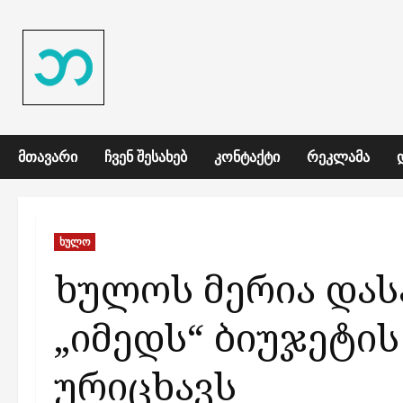
Skip
to
content
ᲛᲗᲐᲕᲐᲠᲘ
ᲩᲕᲔᲜ ᲨᲔᲡᲐᲮᲔᲑ
ᲙᲝᲜᲢᲐᲥᲢᲘ
ᲠᲔᲙᲚᲐᲛᲐ
ხულო
ხულოს მერია და
„იმედს“ ბიუჯეტის
ურიცხავს