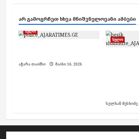
a
v
ᲐᲠ ᲒᲐᲛᲝᲒᲠᲩᲔᲗ ᲡᲮᲕᲐ ᲛᲜᲘᲨᲕᲜᲔᲚᲝᲕᲐᲜᲘ ᲐᲛᲑᲔᲑᲘ
i
g
ხულო
ხულო
a
ხულოში, ხრამში
t
გარდაცვლილი კაცი იპოვეს
„ამ ფორმი
i
დროის კარგ
აჭარა თაიმსი
მაისი 16, 2026
ოპოზიციონ
o
დეპუტატმა
n
საკრებულო
ემიგრაცია
სულხან მესხიძე