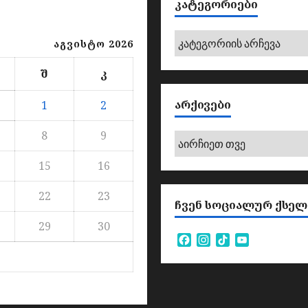
ᲙᲐᲢᲔᲒᲝᲠᲘᲔᲑᲘ
კატეგორიები
აგვისტო 2026
შ
კ
ᲐᲠᲥᲘᲕᲔᲑᲘ
1
2
8
9
არქივები
15
16
22
23
ᲩᲕᲔᲜ ᲡᲝᲪᲘᲐᲚᲣᲠ ᲥᲡᲔᲚ
29
30
Facebook
Instagram
TikTok
YouTube
Channel