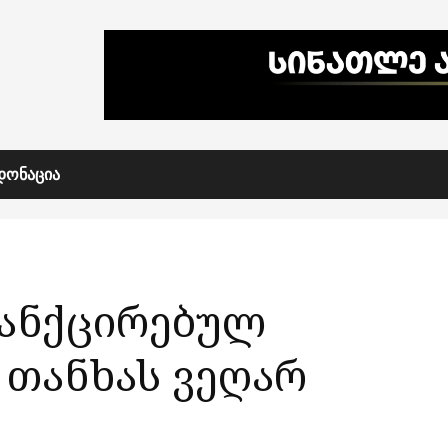
ᲓᲝᲜᲐᲪᲘᲐ
სანქცირებულ
 თანხას ვეღარ