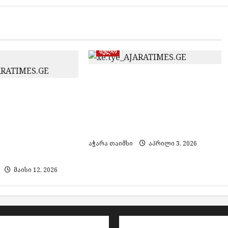
ხულო
აჭარაში უკანონო
ტყითსარგებლობის
თ ბრძოლა
ფაქტები გამოვლინდა –
ვაა“ –
ხულოსა და შუახევში
ერმა
ათეულობით მორი ამოიღეს
 ხულოს
 დატოვა და
აჭარა თაიმსი
აპრილი 3, 2026
ში მიდის
მაისი 12, 2026