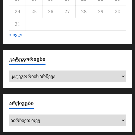
24
25
26
27
28
29
30
31
« ივლ
ᲙᲐᲢᲔᲒᲝᲠᲘᲔᲑᲘ
კატეგორიები
ᲐᲠᲥᲘᲕᲔᲑᲘ
არქივები