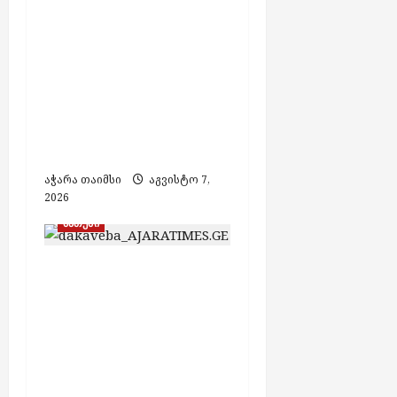
ბათუმში
ფალსიფიცირებული
ალკოჰოლისა და
ყალბი აქციზური
მარკების დამზადების
საქმეზე 3 პირი
დააკავეს
აჭარა თაიმსი
აგვისტო 7,
2026
ბათუმი
თურქეთის მიერ
ძებნილი ორი პირი
საქართველოში
დააკავეს,
ამოღებულია იარაღი
და საბრძოლო