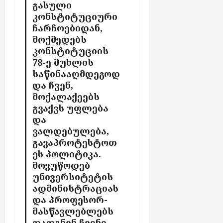
გასული
მ
ა
ქ
კონსტიტუციური
ა
კ
ს
ჩარჩოებიდან,
ს
ა
ე
მოქმედებს
ა
ვ
ლ
კონსტიტუციის
ლ
ე
შ
78-ე მუხლის
ა
ს
ი
საწინააღმდეგოდ
ჩ
და ჩვენ,
აგვისტო
ა
აგვისტო
მოქალაქეებს
7,
7,
რ
2026
გვაქვს უფლება
2026
თ
და
უ
ვალდებულება,
ლ
გავაპროტესტოთ
ა
ბ
ეს პოლიტიკა.
ო
მოვუწოდებ
ნ
უნივერსიტეტის
ე
ადმინისტრაციას
ნ
და პროფესორ-
ტ
მასწავლებლებს
ე
დადგნენ ჩვენი