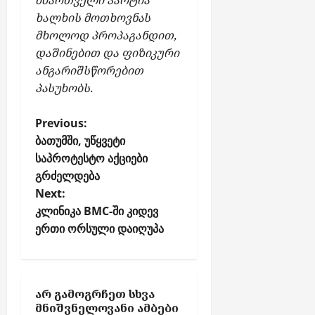
მმართველი პარტია
ხალხის მოთხოვნას
მხოლოდ პროპაგანდით,
დაშინებით და ფიზიკური
ანგარიშსწორებით
პასუხობს.
P
Previous:
o
ბათუმში, უწყვეტი
საპროტესტო აქციები
s
გრძელდება
t
Next:
n
კლინიკა BMC-ში კიდევ
a
ერთი ორსული დაიღუპა
v
i
g
ᲐᲠ ᲒᲐᲛᲝᲒᲠᲩᲔᲗ ᲡᲮᲕᲐ
a
ᲛᲜᲘᲨᲕᲜᲔᲚᲝᲕᲐᲜᲘ ᲐᲛᲑᲔᲑᲘ