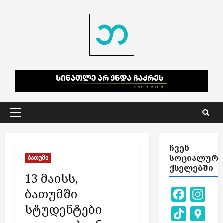
Skip
to
content
Primary
Menu
ᲩᲕᲔᲜ
ᲡᲝᲪᲘᲐᲚᲣᲠ
ბათუმი
ᲥᲡᲔᲚᲔᲑᲨᲘ
13 მაისს,
ბათუმში
Facebook
Inst
სტუდენტები
TikTok
Goog