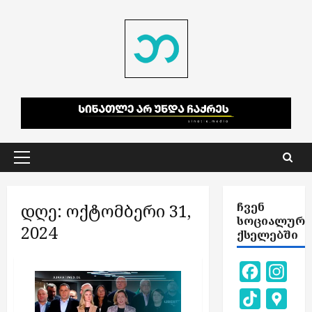
Skip
to
content
Primary
Menu
დღე:
ოქტომბერი 31,
ᲩᲕᲔᲜ
ᲡᲝᲪᲘᲐᲚᲣᲠ
2024
ᲥᲡᲔᲚᲔᲑᲨᲘ
Facebook
Inst
TikTok
Goog