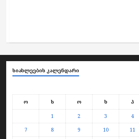
ᲡᲘᲐᲮᲚᲔᲔᲑᲘᲡ ᲙᲐᲚᲔᲜᲓᲐᲠᲘ
ო
ს
ო
ხ
პ
1
2
3
4
7
8
9
10
11