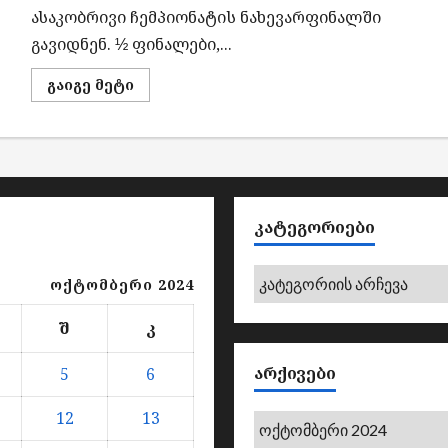
ასაკობრივი ჩემპიონატის ნახევარფინალში
გავიდნენ. ½ ფინალები,...
Read
გაიგე მეტი
more
about
აჭარის
ნაკრები
2024
წლის
საქართველოს
ასაკობრივი
ჩემპიონატის
ნახევრ
ᲙᲐᲢᲔᲒᲝᲠᲘᲔᲑᲘ
ფინალშია
კატეგორიები
ოქტომბერი 2024
შ
კ
ᲐᲠᲥᲘᲕᲔᲑᲘ
5
6
12
13
არქივები