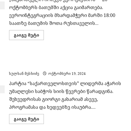
ოქტომბერს ბათუმში აქცია გაიმართება.
ევროინტეგრაციის მხარდამჭერი მარში 18:00
საათზე ბათუმის შოთა რუსთაველის...
Read
გაიგე მეტი
more
about
„საქართველო
ირჩევს
ევროკავშირს“
ჩვენი შედეგი იქნება უდიდესი სიურპრიზი
–
20
ხელისუფლებისთვის – გახარია
ოქტომბერს
ბათუმში
სულხან მესხიძე
ოქტომბერი 19, 2024
აქცია
გაიმართება
პარტია “საქართველოსთვის” ლიდერმა აჭარის
უმაღლესი საბჭოს სიის წევრები წარადგინა.
შეხვედრისას გიორგი გახარიამ ასევე,
პროგრამასა და ხედვებზე ისაუბრა....
Read
გაიგე მეტი
more
about
ჩვენი