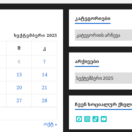
ᲙᲐᲢᲔᲒᲝᲠᲘᲔᲑᲘ
კატეგორიები
სექტემბერი 2025
შ
კ
ᲐᲠᲥᲘᲕᲔᲑᲘ
6
7
13
14
არქივები
20
21
27
28
ᲩᲕᲔᲜ ᲡᲝᲪᲘᲐᲚᲣᲠ ᲥᲡᲔᲚ
Facebook
Instagram
TikTok
YouTube
ოქტ »
Channel