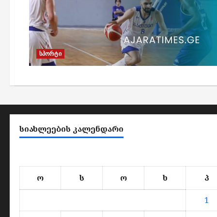
სპორტი
ᲡᲘᲐᲮᲚᲔᲔᲑᲘᲡ ᲙᲐᲚᲔᲜᲓᲐᲠᲘ
ო
ს
ო
ხ
პ
1