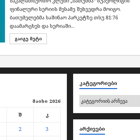
საკალათბურთო კლუბი „ბათუმმა“ სუპერლიგის
სრულიად
უფასოდ
ფინალური სერიის მესამე შეხვედრა მოიგო.
ბათუმელებმა საშინაო პარკეტზე თსუ 81:76
დაამარცხეს და სერიაში...
Read
გაიგე მეტი
more
about
ს/
კ
„ბათუმმა“
ფინალური
სერიის
მესამე
მატჩი
მოიგო
ᲙᲐᲢᲔᲒᲝᲠᲘᲔᲑᲘ
კატეგორიები
მაისი 2026
შ
კ
ᲐᲠᲥᲘᲕᲔᲑᲘ
2
3