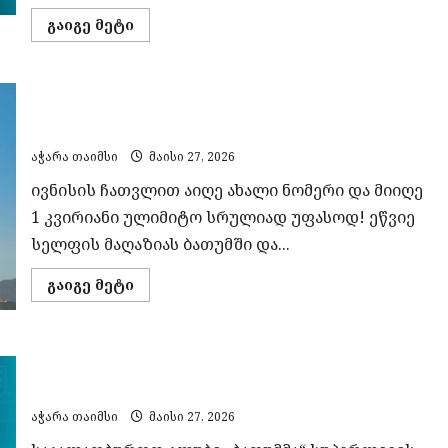
Read
გაიგე მეტი
more
about
გეგმიური
სარეაბილიტაციო
სამუშაოების
აიღე „სელფის“ ახალი ნომერი და მიიღე 1
გამო,
28
კვირიანი ულიმიტო სრულიად უფასოდ
მაისს
ელექტროენერგიის
აჭარა თაიმსი
მაისი 27, 2026
მიწოდება
შეეზღუდება
ივნისის ჩათვლით აიღე ახალი ნომერი და მიიღე
„ენერგო-
პრო
1 კვირიანი ულიმიტო სრულიად უფასოდ! ეწვიე
ჯორჯია“-
ს
სელფის მაღაზიას ბათუმში და...
ქსელში
ჩართულაბონენტებს
Read
გაიგე მეტი
more
about
აიღე
„სელფის“
ახალი
ს/კ „ბათუმმა“ ფინალური სერიის მესამე მატჩი
ნომერი
და
მოიგო
მიიღე
1
აჭარა თაიმსი
მაისი 27, 2026
კვირიანი
ულიმიტო