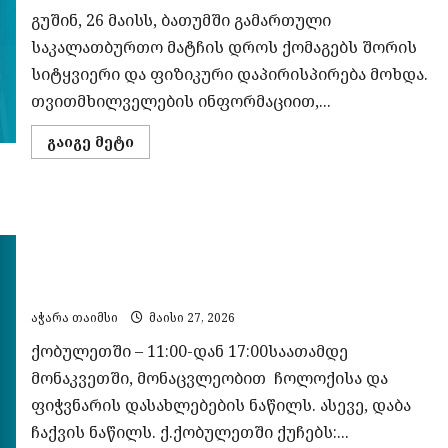
გუშინ, 26 მაისს, ბათუმში გამართული
საკალათბურთო მატჩის დროს ქომაგებს შორის
სიტყვიერი და ფიზიკური დაპირისპირება მოხდა.
თვითმხილველების ინფორმაციით,...
Read
გაიგე მეტი
more
about
ბათუმში
საკალათბურთო
მატჩის
გეგმიური სარეაბილიტაციო სამუშაოების გამო, 28
დროს
დაპირისპირება
მაისს ელექტროენერგიის მიწოდება შეეზღუდება
მოხდა
–
„ენერგო-პრო ჯორჯია“-ს ქსელში
კონფლიქტში
ჩართულაბონენტებს
მერიის
თანამშრომლები
აჭარა თაიმსი
მაისი 27, 2026
ფიგურირებენ
ქობულეთში – 11:00-დან 17:00საათამდე
მონაკვეთში, მონაცვლეობით ჩოლოქისა და
ფიჭვნარის დასახლებების ნაწილს. ასევე, დაბა
ჩაქვის ნაწილს. ქ.ქობულეთში ქუჩებს:...