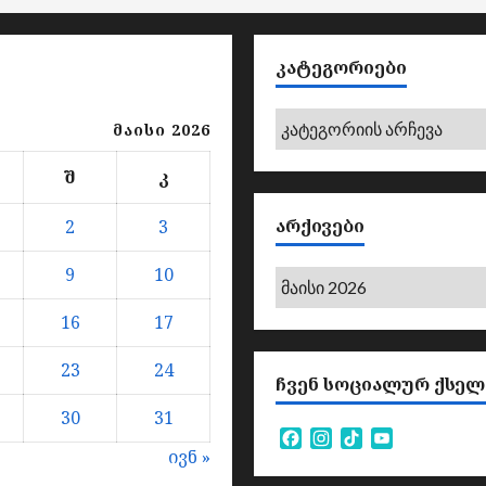
პირი
დააკავა,
ამოღებულია
განსაკუთრებით
ᲙᲐᲢᲔᲒᲝᲠᲘᲔᲑᲘ
დიდი
ოდენობით
„მარიხუანა“
კატეგორიები
მაისი 2026
შ
კ
ᲐᲠᲥᲘᲕᲔᲑᲘ
2
3
9
10
არქივები
16
17
23
24
ᲩᲕᲔᲜ ᲡᲝᲪᲘᲐᲚᲣᲠ ᲥᲡᲔᲚ
30
31
Facebook
Instagram
TikTok
YouTube
ივნ »
Channel