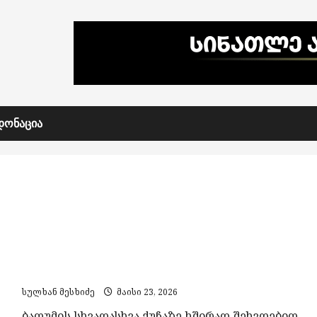
ᲓᲝᲜᲐᲪᲘᲐ
ქალი, რომელიც ბათუმის ქუჩებში რუსებს
ოკუპაციას ახსენებს
სულხან მესხიძე
მაისი 23, 2026
ბათუმის სხვადასხვა ქუჩაზე ხშირად შეხვდებით