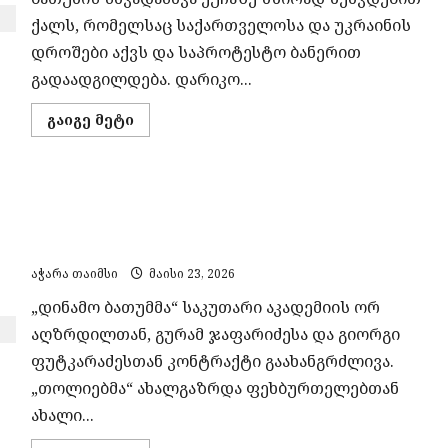
ქალს, რომელსაც საქართველოსა და უკრაინის
დროშები აქვს და საპროტესტო ბანერით
გადაადგილდება. დარიკო...
Read
გაიგე მეტი
more
about
ქალი,
რომელიც
ბათუმის
„დინამო ბათუმმა“ გურამ ჯაფარიძესთან და
ქუჩებში
რუსებს
გიორგი ფუტკარაძესთან კონტრაქტი
ოკუპაციას
ახსენებს
გაახანგრძლივა
აჭარა თაიმსი
მაისი 23, 2026
„დინამო ბათუმმა“ საკუთარი აკადემიის ორ
აღზრდილთან, გურამ ჯაფარიძესა და გიორგი
ფუტკარაძესთან კონტრაქტი გაახანგრძლივა.
„თოლიებმა“ ახალგაზრდა ფეხბურთელებთან
ახალი...