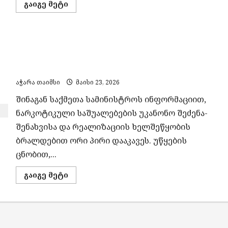
Read
გაიგე მეტი
more
about
„დინამო
ბათუმმა“
გურამ
შსს-მ ნარკოდანაშაულის ბრალდებით ორი პირი
ჯაფარიძესთან
და
დააკავა, ამოღებულია განსაკუთრებით დიდი
გიორგი
ფუტკარაძესთან
ოდენობით „მარიხუანა“
კონტრაქტი
გაახანგრძლივა
აჭარა თაიმსი
მაისი 23, 2026
შინაგან საქმეთა სამინისტროს ინფორმაციით,
ნარკოტიკული საშუალებების უკანონო შეძენა-
შენახვისა და რეალიზაციის ხელშეწყობის
ბრალდებით ორი პირი დააკავეს. უწყების
ცნობით,...
Read
გაიგე მეტი
more
about
შსს-
მ
ნარკოდანაშაულის
ბრალდებით
ორი