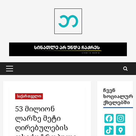
Skip
to
content
Primary
Menu
ᲩᲕᲔᲜ
ᲡᲝᲪᲘᲐᲚᲣᲠ
საქართველო
ᲥᲡᲔᲚᲔᲑᲨᲘ
53 მილიონ
ლარზე მეტი
Facebook
Inst
ღირებულების
TikTok
Goog