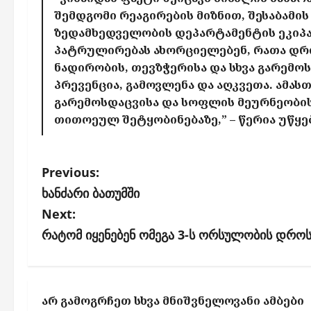
შემდგომი
რეაგირების
მიზნით
,
შესაბამის
ზედამხედველობის
დეპარტამენტის
ეკიპ
პატრულირებას
ახორციელებენ
,
რათა
დრ
ნადირობის
,
თევზჭერისა
და
სხვა
გარემო
პრევენცია
,
გამოვლენა
და
აღკვეთა
.
ამას
გარემოს
დაცვისა
და
სოფლის
მეურნეობი
თითოეულ
შეტყობინებაზე,” – წერია უწყ
P
Previous:
o
ხანძარი ბათუმში
s
Next:
რატომ იყენებენ ომეგა 3-ს ორსულობის დრო
t
n
a
ᲐᲠ ᲒᲐᲛᲝᲒᲠᲩᲔᲗ ᲡᲮᲕᲐ ᲛᲜᲘᲨᲕᲜᲔᲚᲝᲕᲐᲜᲘ ᲐᲛᲑᲔᲑᲘ
v