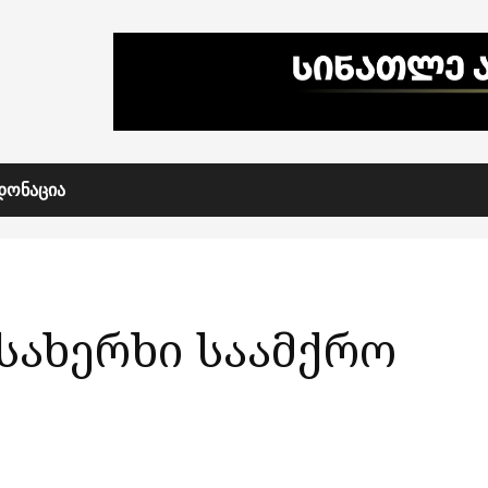
ᲓᲝᲜᲐᲪᲘᲐ
 სახერხი საამქრო