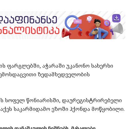
opy
ate
ink
ის
ფარგლებში
,
აჭარაში
უკანონო
სახერხი
ემოსდაცვითი ზედამხედველობის
ის
სოფელ
წონიარისში
,
დაურეგისტრირებელი
აქეს
საკარმიდამო
ეზოში
ჰქონდა
მოწყობილი
.
რთლის
დანაშაულის
ნიშნებს
,
მასალები
,