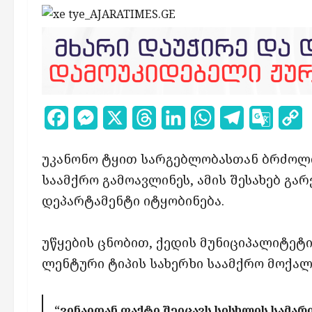
Facebook
Messenger
X
Threads
LinkedIn
WhatsApp
Telegram
Google
C
Transl
L
უკანონო
ტყით სარგებლობასთან
ბრძოლ
საამქრო
გამოავლინეს, ამის შესახებ
გარ
დეპარტამენტი იტყობინება.
უწყების ცნობით, ქედის
მუნიციპალიტეტ
ლენტური
ტიპის
სახერხი
საამქრო
მოქალ
“ვინაიდან
ფაქტი
შეიცავს
სისხლის
სამა