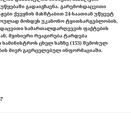
უწყებაში
გადაიგზავნა
.
გარემოსდაცვითი
აჟები
ქვეყნის
მასშტაბით
24-
საათიან
უწყვეტ
ოულად
მოხდეს
უკანონო
ტყითსარგებლობის
,
სდაცვითი
სამართალდარღვევის
ფაქტების
თან
,
მყისიერი
რეაგირება
ტარდება
ს
სამინისტროს
ცხელ
ხაზზე
(153)
შემოსულ
ების მიერ გავრცელებულ ინფორმაციაში.
ს?