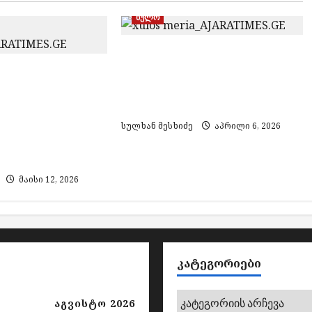
ხულო
ხულოს მერია
დასანქცირებულ „იმედს“
თ ბრძოლა
ბიუჯეტის თანხას ვეღარ
ვაა“ –
ურიცხავს
ერმა
 ხულოს
სულხან მესხიძე
აპრილი 6, 2026
 დატოვა და
ში მიდის
მაისი 12, 2026
ᲙᲐᲢᲔᲒᲝᲠᲘᲔᲑᲘ
კატეგორიები
აგვისტო 2026