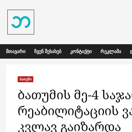
Skip
to
content
ᲛᲗᲐᲕᲐᲠᲘ
ᲩᲕᲔᲜ ᲨᲔᲡᲐᲮᲔᲑ
ᲙᲝᲜᲢᲐᲥᲢᲘ
ᲠᲔᲙᲚᲐᲛᲐ
ბათუმი
ბათუმის მე-4 სა
რეაბილიტაციის ვ
კვლავ გაიზარდა