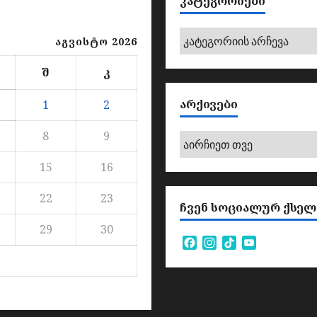
ᲙᲐᲢᲔᲒᲝᲠᲘᲔᲑᲘ
კატეგორიები
აგვისტო 2026
შ
კ
ᲐᲠᲥᲘᲕᲔᲑᲘ
1
2
8
9
არქივები
15
16
22
23
ᲩᲕᲔᲜ ᲡᲝᲪᲘᲐᲚᲣᲠ ᲥᲡᲔᲚ
29
30
Facebook
Instagram
TikTok
YouTube
Channel