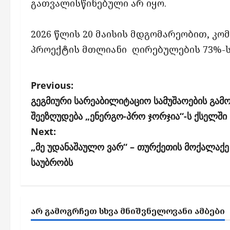
გათვალისწინებული არ იყო.
2026 წლის 20 მაისის მდგომარეობით, კომპ
პროექტის მთლიანი ღირებულების 73%-ს
P
Previous:
o
გეგმიური სარეაბილიტაციო სამუშაოების გამო
s
შეეზღუდება „ენერგო-პრო ჯორჯია“-ს ქსელში
Next:
t
„მე უდანაშაულო ვარ“ – თურქეთის მოქალაქე 
n
საუბრობს
a
v
i
ᲐᲠ ᲒᲐᲛᲝᲒᲠᲩᲔᲗ ᲡᲮᲕᲐ ᲛᲜᲘᲨᲕᲜᲔᲚᲝᲕᲐᲜᲘ ᲐᲛᲑᲔᲑᲘ
g