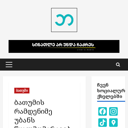
Skip
to
content
Primary
Menu
ᲩᲕᲔᲜ
ᲡᲝᲪᲘᲐᲚᲣᲠ
ბათუმი
ᲥᲡᲔᲚᲔᲑᲨᲘ
ბათუმის
რამდენიმე
Facebook
Inst
უბანს
TikTok
Goog