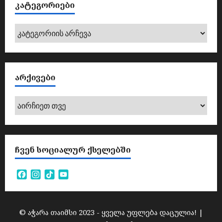
ე
ᲙᲐᲢᲔᲒᲝᲠᲘᲔᲑᲘ
ბ
ს
კატეგორიები
აგვისტო
5,
2026
ᲐᲠᲥᲘᲕᲔᲑᲘ
არქივები
ᲩᲕᲔᲜ ᲡᲝᲪᲘᲐᲚᲣᲠ ᲥᲡᲔᲚᲔᲑᲨᲘ
Facebook
Instagram
TikTok
YouTube
Channel
© აჭარა თაიმსი 2023 - ყველა უფლება დაცულია!
|