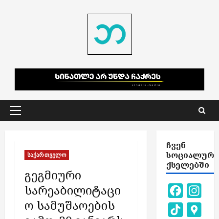
Skip
to
content
Primary
Menu
ᲩᲕᲔᲜ
ᲡᲝᲪᲘᲐᲚᲣᲠ
საქართველო
ᲥᲡᲔᲚᲔᲑᲨᲘ
გეგმიური
სარეაბილიტაცი
Facebook
Inst
ო სამუშაოების
TikTok
Goog