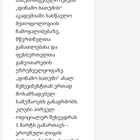
პასუხისმგებელი იქნება
ა
ბ
აგვისტო
“
„დინამო ბათუმის“
აგვისტო
ი
6,
-
აკადემიაში სასწავლო
5,
ს
2026
ს
2026
მეთოდოლოგიის
ს
ქ
ჩამოყალიბებაზე,
ა
ს
მწვრთნელთა
ბ
ე
ა
განათლებასა და
ლ
ბ
ფეხბურთელთა
შ
ი
ი
განვითარების
თ
ჩ
უზრუნველყოფაზე.
1
ა
„დინამო ბათუმი“ ახალ
0
რ
მენეჯმენტთან ერთად
0
თ
მოსამზადებელ
0
უ
ლ
სამუშაოებს განაგრძობს.
ლ
ა
კლუბი პირველ
ა
რ
ოფიციალურ შეხვედრას
ბ
ი
ო
1 მარტს გამართავს –
თ
ნ
ეროვნული ლიგის
დ
ე