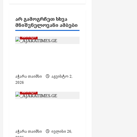
t
i
ᲐᲠ ᲒᲐᲛᲝᲒᲠᲩᲔᲗ ᲡᲮᲕᲐ
o
ᲛᲜᲘᲨᲕᲜᲔᲚᲝᲕᲐᲜᲘ ᲐᲛᲑᲔᲑᲘ
n
სპორტი
„დინამო ბათუმი“
ყიფიანის თასის 1/4-
ფინალშია
აჭარა თაიმსი
აგვისტო 2,
2026
სპორტი
„დინამო ბათუმმა“
საქართველოს თასზე
„ორბი“ დაამარცხა
აჭარა თაიმსი
ივლისი 26,