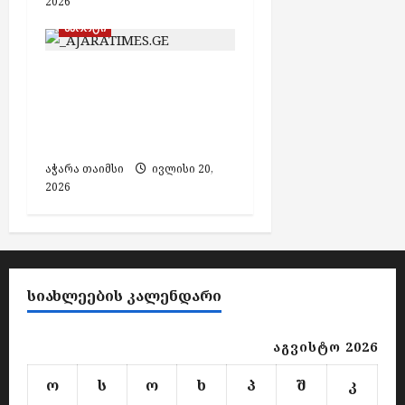
2026
სპორტი
Euro Beach Soccer
League 2026: B
დივიზიონის ჩემპიონი
აზერბაიჯანი გახდა
აჭარა თაიმსი
ივლისი 20,
2026
ᲡᲘᲐᲮᲚᲔᲔᲑᲘᲡ ᲙᲐᲚᲔᲜᲓᲐᲠᲘ
აგვისტო 2026
ო
ს
ო
ხ
პ
შ
კ