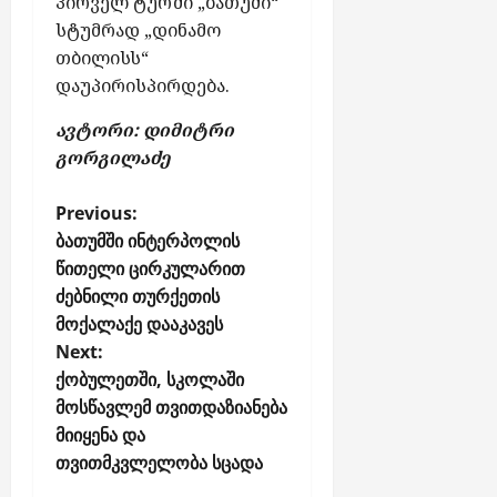
პირველ ტურში „ბათუმი“
ა
ნ
სტუმრად „დინამო
ა
ტ
ჯ
თბილისს“
ე
ა
დაუპირისპირდება.
ბ
რ
ს
ავტორი: დიმიტრი
ი
მ
გორგილაძე
აგვისტო
ე
6,
ს
P
Previous:
2026
o
ბათუმში ინტერპოლის
აგვისტო
წითელი ცირკულარით
s
5,
ძებნილი თურქეთის
2026
t
მოქალაქე დააკავეს
n
Next:
a
ქობულეთში, სკოლაში
v
მოსწავლემ თვითდაზიანება
i
მიიყენა და
g
თვითმკვლელობა სცადა
a