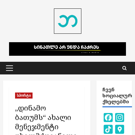
Skip
to
content
Primary
Menu
ᲩᲕᲔᲜ
ᲡᲝᲪᲘᲐᲚᲣᲠ
სპორტი
ᲥᲡᲔᲚᲔᲑᲨᲘ
„დინამო
ბათუმს“ ახალი
Facebook
Inst
მენეჯმენტი
TikTok
Goog