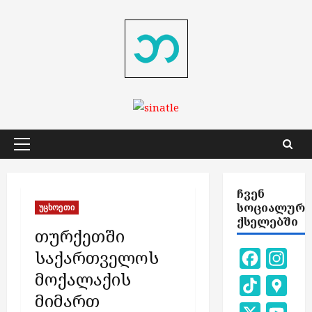
Skip
to
content
Primary
Menu
ᲩᲕᲔᲜ
ᲡᲝᲪᲘᲐᲚᲣᲠ
უცხოეთი
ᲥᲡᲔᲚᲔᲑᲨᲘ
თურქეთში
საქართველოს
Facebook
Inst
მოქალაქის
TikTok
Goog
მიმართ
Map