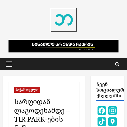
Skip
to
content
Primary
Menu
ᲩᲕᲔᲜ
ᲡᲝᲪᲘᲐᲚᲣᲠ
საქართველო
ᲥᲡᲔᲚᲔᲑᲨᲘ
სარფიდან
ლაგოდეხამდე –
Facebook
Inst
TIR PARK-ების
TikTok
Goog