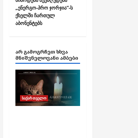
a
მიწოდება შეეზღუდება
„ენერგო-პრო ჯორჯია“-ს
t
ქსელში ჩართულ
i
აბონენტებს
o
n
ᲐᲠ ᲒᲐᲛᲝᲒᲠᲩᲔᲗ ᲡᲮᲕᲐ
ᲛᲜᲘᲨᲕᲜᲔᲚᲝᲕᲐᲜᲘ ᲐᲛᲑᲔᲑᲘ
საქართველო
გეგმიური
სარეაბილიტაციო
სამუშაოების გამო,
ელექტროენერგიის