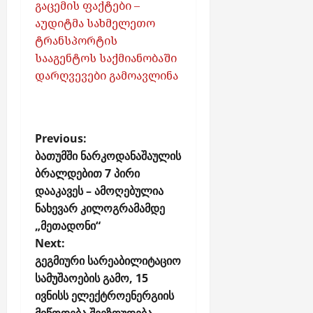
გაცემის ფაქტები –
აუდიტმა სახმელეთო
ტრანსპორტის
სააგენტოს საქმიანობაში
დარღვევები გამოავლინა
P
Previous:
o
ბათუმში ნარკოდანაშაულის
ბრალდებით 7 პირი
s
დააკავეს – ამოღებულია
t
ნახევარ კილოგრამამდე
n
„მეთადონი“
a
Next:
v
გეგმიური სარეაბილიტაციო
i
სამუშაოების გამო, 15
g
ივნისს ელექტროენერგიის