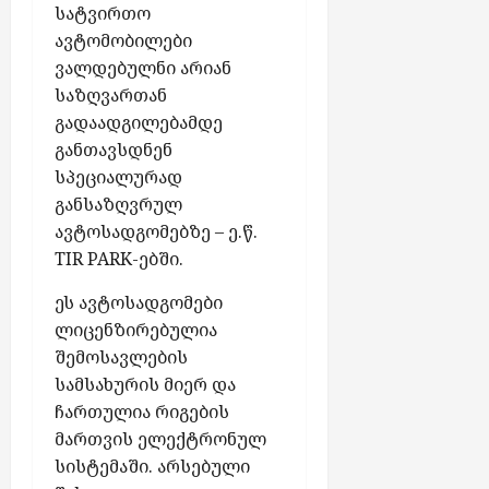
სატვირთო
მ
ა
ქ
ავტომობილები
ა
კ
ს
ს
ა
ვალდებულნი არიან
ე
ა
ვ
საზღვართან
ლ
ლ
ე
შ
გადაადგილებამდე
ა
ს
ი
განთავსდნენ
ჩ
სპეციალურად
აგვისტო
ა
აგვისტო
განსაზღვრულ
7,
7,
რ
ავტოსადგომებზე – ე.წ.
2026
2026
თ
TIR PARK-ებში.
უ
ლ
ეს ავტოსადგომები
ა
ლიცენზირებულია
ბ
შემოსავლების
ო
ნ
სამსახურის მიერ და
ე
ჩართულია რიგების
ნ
მართვის ელექტრონულ
ტ
სისტემაში. არსებული
ე