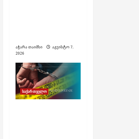
მიწოდება
შეეზღუდება „ენერგო-
პრო ჯორჯია“-ს
ქსელში ჩართულ
აბონენტებს
აჭარა თაიმსი
აგვისტო 7,
2026
საქართველო
უცხო ქვეყნის
მოქალაქის საბანკო
ანგარიშიდან 58 000
აშშ დოლარის
მითვისების