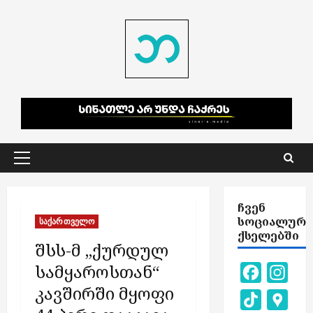
Skip
to
content
Primary
Menu
ᲩᲕᲔᲜ
ᲡᲝᲪᲘᲐᲚᲣᲠ
საქართველო
ᲥᲡᲔᲚᲔᲑᲨᲘ
შსს-მ „ქურდულ
სამყაროსთან“
Facebook
Inst
კავშირში მყოფი
TikTok
Goog