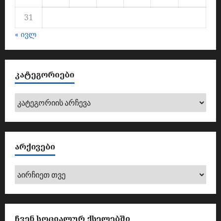
31
« ივლ
ᲙᲐᲢᲔᲒᲝᲠᲘᲔᲑᲘ
კატეგორიები
ᲐᲠᲥᲘᲕᲔᲑᲘ
არქივები
ᲩᲕᲔᲜ ᲡᲝᲪᲘᲐᲚᲣᲠ ᲥᲡᲔᲚᲔᲑᲨᲘ