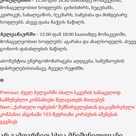
მონაცვლეობით სოფლებს:
ციხისძირს, ხუცუბანს,
კვირიკეს,
სახალვაშოს, ბუკნარს,
სამებასა
და
მიმდებარე
სოფლებს.
ასევე
დაბა ჩაქვის
ნაწილს.
ხელვაჩაურში
–
1
2
:
0
0-დან 18:
0
0 საათამდე მონაკვეთში,
მონაცვლეობით სოფ
ლებს:
აგარას
ა და ახალსოფელს
.
ასევე
გონიოს
დასახლების ნაწილს.
ა
ბონენტთა
ენერგომომარაგება
აღდგება
,
სამუშაოების
დასრულებისთანავე
,
ჩვეულ
რეჟიმშ
ი
.
®
Post
Previous:
ძველ ბულვარში ახალი სკვერის სანაცვლოდ
navigation
სამშენებლო კომპანიები შეღავათებს მიიღებენ
Next:
„ქართული ოცნების“ შემწირველებთან დაკავშირებული
კომპანია ანგისაში 103-მეტრიანი კორპუსის აშენებას
გეგმავს
არ გამოგრჩეთ სხვა მნიშვნელოვანი