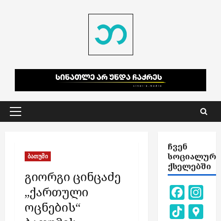
Skip
to
content
Primary
Menu
ᲩᲕᲔᲜ
ᲡᲝᲪᲘᲐᲚᲣᲠ
ბათუმი
ᲥᲡᲔᲚᲔᲑᲨᲘ
გიორგი ცინცაძე
„ქართული
Facebook
Inst
ოცნების“
TikTok
Goog