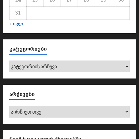
31
« ივლ
ᲙᲐᲢᲔᲒᲝᲠᲘᲔᲑᲘ
კატეგორიები
ᲐᲠᲥᲘᲕᲔᲑᲘ
არქივები