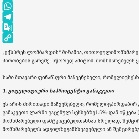
LinkedIn
WhatsApp
Telegram
Google
Translate
Copy
„
ექსპრეს
ლომბარდის
“
მიზანია
,
თითოეული
მომხმარ
Link
პირობების
გარეშე
.
სწორედ
ამიტომ
,
მომხმარებელს
სამი
მთავარი
ფინანსური
მაჩვენებელი
,
რომელიც
სეს
1.
ყოველთვიური
საპროცენტო
განაკვეთი
ეს
არის
ძირითადი
მაჩვენებელი
,
რომელიც
პირდაპირ
განაკვეთი
ლარში
გაცემულ
სესხებზე
1.5%-
დან
იწყება
მომხმარებელი
დამტკიცებულ
თანხას
სრულად
,
შემცი
მომხმარებელს
ადგილზე
განსხვავებული
ან
შემცირებ