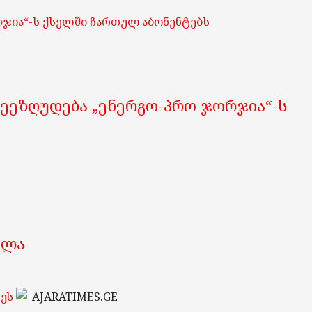
რჯია“-ს ქსელში ჩართულ აბონენტებს
შეეზღუდება „ენერგო-პრო ჯორჯია“-ს
ულა
ვეს