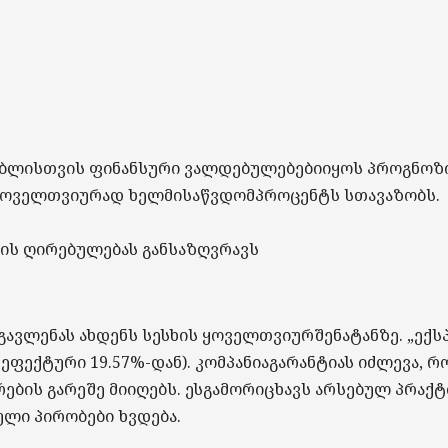
ებლისთვის
ფინანსური
ვალდებულებები
იყოს
პროგნოზ
ყოველთვიურად
ხელმისაწვდომ
პროცენტს
სთავაზობს
.
ხის
ღირებულებას
განსაზღვრავს
გავლენას
ახდენს
სესხის
ყოველთვიურ
შენატანზე
. „
ექს
(
ეფექტური
19.57%-
დან
).
კომპანია
გარანტიას
იძლევა
,
რ
რების
გარეშე
მიიღებს
.
ეს
გამორიცხავს
არსებულ
პრაქტ
ული
პირობები
ხვდება
.