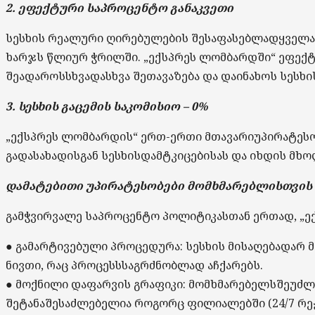
2.
ეფექტური
საპროცენტო
განაკვეთი
სესხის
რეალური
ღირებულების
შესაფასებლად
ყველა
ხარჯს
წლიურ
ჭრილში
. „
ექსპრეს
ლომბარდში
“
ეფექ
შეადაროს
სხვადასხვა
შეთავაზება
და
დაინახოს
სესხი
3.
სესხის
გაცემის
საკომისიო
– 0%
„
ექსპრეს
ლომბარდის
“
ერთ-ერთი
მთავარი
უპირატეს
გადასახადისგან
სესხის
დამტკიცებისას
და
იხდის
მხ
დამატებითი
უპირატესობები
მომხმარებლისთვის
გამჭვირვალე
საპროცენტო
პოლიტიკასთან
ერთად
, „
ე
●
გამარტივებული
პროცედურა
:
სესხის
მისაღებად
არ
ნივთი
,
რაც
პროცესს
საგრძნობლად
აჩქარებს
.
●
მოქნილი
დაფარვის
გრაფიკი
:
მომხმარებელს
შეუძლ
შეტანა
შესაძლებელია
როგორც
ფილიალებში
(24/7
რე