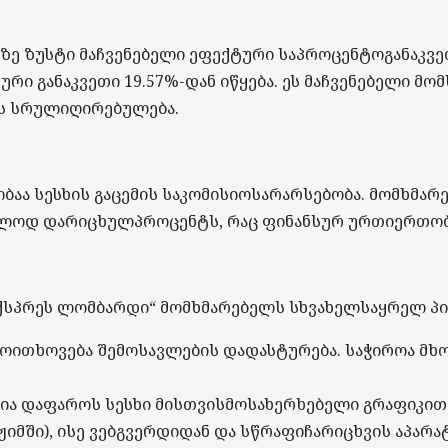
ზე
ზუსტი
მაჩვენებელი
ეფექტური
საპროცენტო
განაკვე
ტური
განაკვეთი
19.57%-
დან
იწყება
.
ეს
მაჩვენებელი
მომ
ს
სრული
ღირებულება
.
ობაა
სესხის
გაცემის
საკომისიოს
არარსებობა
.
მომხმარ
ოლოდ
დარიცხულ
პროცენტს
,
რაც
ფინანსურ
ურთიერთობ
ქსპრეს
ლომბარდი
“
მომხმარებელს
სხვა
ხელსაყრელ
პ
მოითხოვება
შემოსავლების
დადასტურება
.
საჭიროა
მხ
ია
დაფაროს
სესხი
მისთვის
მოსახერხებელი
გრაფიკით
ჟიმში
),
ისე
ვებგვერდიდან
და
სწრაფი
ჩარიცხვის
აპარა