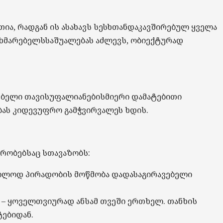
თია
,
რადგან
ის
ასახავს
სესხთან
დაკავშირებულ
ყველა
ხმარებელს
საშუალებას
აძლევს
,
ობიექტურად
ებელი
თავისუფალია
ნებისმიერი
დამატებითი
ას
კიდევ
უფრო
გამჭვირვალეს
ხდის
.
ირობებსაც
სთავაზობს
:
ოლოდ
პირადობის
მოწმობა
და
დასაგირავებელი
–
ყოველთვიურად
ან
სამ
თვეში
ერთხელ
.
თანხის
ტებიდან
.