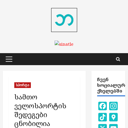
Skip
to
content
Primary
Menu
ᲩᲕᲔᲜ
ᲡᲝᲪᲘᲐᲚᲣᲠ
სპორტი
ᲥᲡᲔᲚᲔᲑᲨᲘ
სამთო
ველოსპორტის
Facebook
Inst
შედეგები
TikTok
Goog
ცნობილია
Map