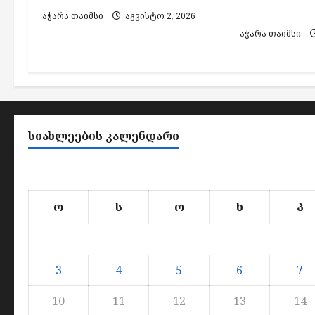
n
„ორბი“ და
აჭარა თაიმსი
აგვისტო 2, 2026
აჭარა თაიმსი
ᲡᲘᲐᲮᲚᲔᲔᲑᲘᲡ ᲙᲐᲚᲔᲜᲓᲐᲠᲘ
ო
ს
ო
ხ
პ
3
4
5
6
7
10
11
12
13
14