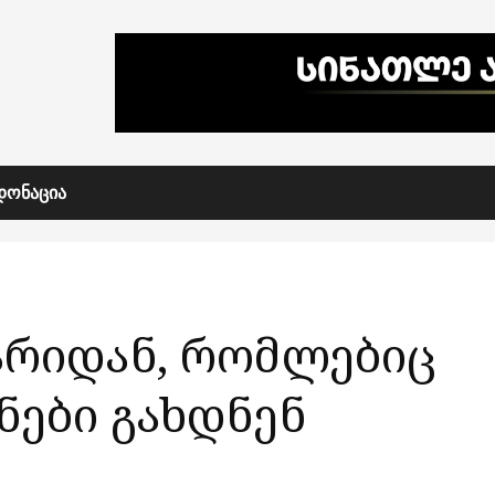
ᲓᲝᲜᲐᲪᲘᲐ
არიდან, რომლებიც
ნები გახდნენ