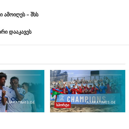
 ამოიღეს – შსს
რი დააკავეს
სპორტი
ათუმმა“
Euro Beach Soccer League
ოს თასზე
2026: B დივიზიონის