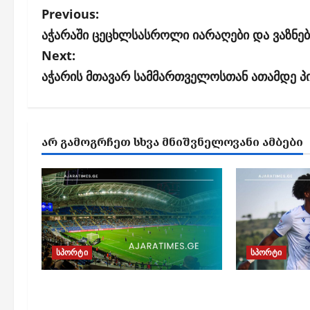
P
Previous:
o
აჭარაში ცეცხლსასროლი იარაღები და ვაზნები
s
Next:
აჭარის მთავარ სამმართველოსთან ათამდე პი
t
n
a
ᲐᲠ ᲒᲐᲛᲝᲒᲠᲩᲔᲗ ᲡᲮᲕᲐ ᲛᲜᲘᲨᲕᲜᲔᲚᲝᲕᲐᲜᲘ ᲐᲛᲑᲔᲑᲘ
v
i
g
a
t
სპორტი
სპორტი
i
o
„დინამო ბათუმი“ ყიფიანის
„დინამო ბ
თასის 1/4-ფინალშია
საქართველ