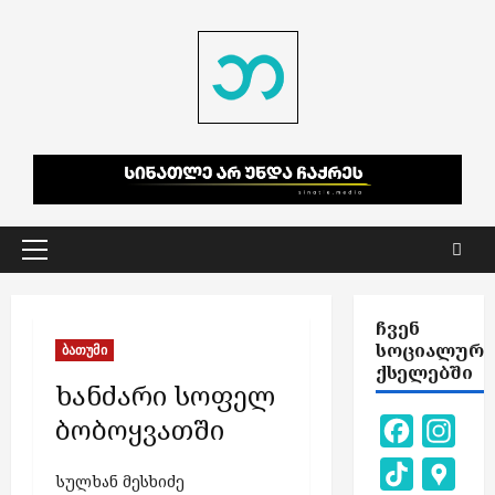
Skip
to
content
Primary
Menu
ᲩᲕᲔᲜ
ᲡᲝᲪᲘᲐᲚᲣᲠ
ბათუმი
ᲥᲡᲔᲚᲔᲑᲨᲘ
ხანძარი სოფელ
ბობოყვათში
Facebook
Inst
TikTok
Goog
სულხან მესხიძე