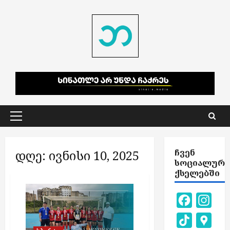
Skip
to
content
Primary
Menu
დღე:
ივნისი 10, 2025
ᲩᲕᲔᲜ
ᲡᲝᲪᲘᲐᲚᲣᲠ
ᲥᲡᲔᲚᲔᲑᲨᲘ
Facebook
Inst
TikTok
Goog