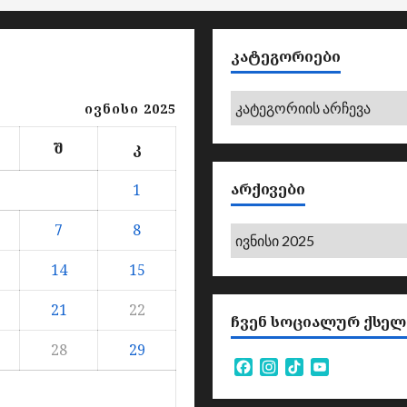
ᲙᲐᲢᲔᲒᲝᲠᲘᲔᲑᲘ
კატეგორიები
ივნისი 2025
შ
კ
ᲐᲠᲥᲘᲕᲔᲑᲘ
1
7
8
არქივები
14
15
21
22
ᲩᲕᲔᲜ ᲡᲝᲪᲘᲐᲚᲣᲠ ᲥᲡᲔᲚ
28
29
Facebook
Instagram
TikTok
YouTube
Channel