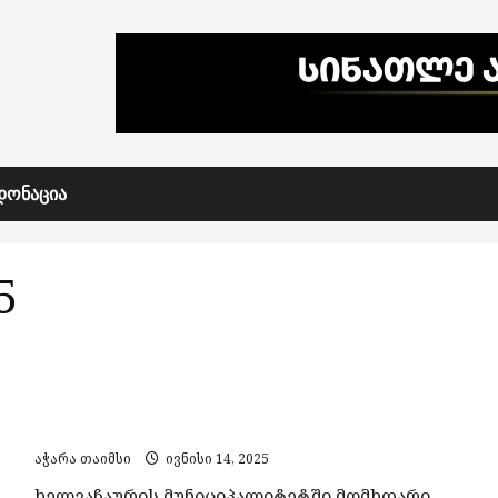
ᲓᲝᲜᲐᲪᲘᲐ
5
ხელვაჩაურში ახალგაზრდა კაცის მკვლელობის
ფაქტზე ორი პირი დააკავეს
აჭარა თაიმსი
ივნისი 14, 2025
ხელვაჩაურის მუნიციპალიტეტში მომხდარი