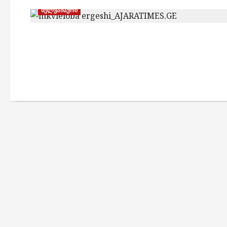
ხელვაჩაური