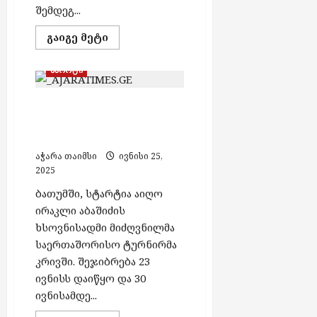
აგვისტო
შემდეგ...
პ
ჯ
7,
ი
ი
Read
2026
გაიგე მეტი
რ
ა
more
about
ი
“
საქართველოდან
სპორტი
დ
-
მიგრანტების
გაძევების
ა
ს
მორიგი
ა
ირაკლი აბაშიძის
ეტაპი
ქ
დასრულდა
კ
ხსოვნისადმი მიძღვნილი
ს
–
ა
გააძევეს
საერთაშორისო ტურნირი
ე
34
ვ
ლ
უცხოელი
აჭარა თაიმსი
ივნისი 25,
ე
შ
2025
ს
ი
ბათუმში, სტარტია აიღო
ჩ
ირაკლი აბაშიძის
ა
აგვისტო
ხსოვნისადმი მიძღვნილმა
7,
რ
საერთაშორისო ტურნირმა
2026
თ
კრივში. შეჯიბრება 23
უ
ივნისს დაიწყო და 30
ლ
ა
ივნისამდე...
ბ