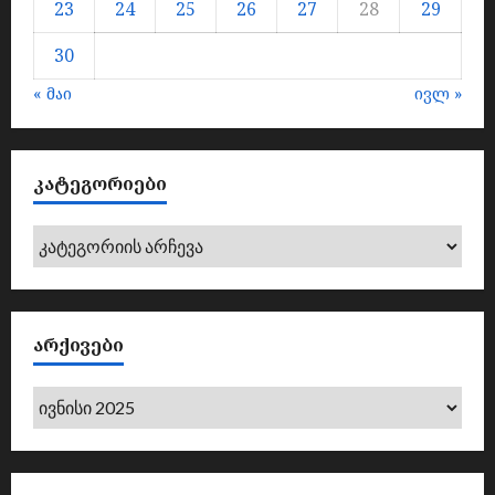
23
24
25
26
27
28
29
30
« მაი
ივლ »
ᲙᲐᲢᲔᲒᲝᲠᲘᲔᲑᲘ
კატეგორიები
ᲐᲠᲥᲘᲕᲔᲑᲘ
არქივები