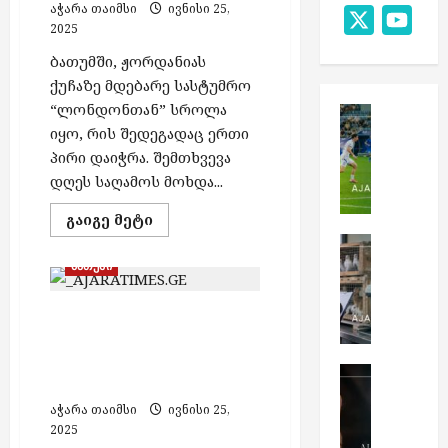
აჭარა თაიმსი
ივნისი 25,
Map
X
You
2025
Chan
ბათუმში, ჟორდანიას
ქუჩაზე მდებარე სასტუმრო
“ლონდონთან” სროლა
სპორტი
იყო, რის შედეგადაც ერთი
„
დ
პირი დაიჭრა. შემთხვევა
ი
დღეს საღამოს მოხდა...
ნ
Read
გაიგე მეტი
ა
more
მ
უცხოეთი
about
სროლა
ს
ო
ბათუმი
ბათუმში
უცხოეთი
ა
ბ
–
დაჭრილია
ს
რ
ა
ბათუმში ავტოსაგზაო
ერთი
ა
ფ
პირი
თ
შემთხვევა მოხდა —
რ
ი
უ
მსუბუქი ავტომობილი
ფ
2
ს
საქართვ
მ
ამოყირავდა
ი
გ
ს
ი
აჭარა თაიმსი
ივნისი 25,
ს
საქართვ
ე
ა
ს
2025
გ
ს
გ
ბ
ა