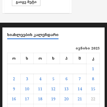
Read
გაიგე მეტი
ო
more
ნ
about
ირაკლი
ე
აბაშიძის
ხსოვნისადმი
ნ
მიძღვნილი
ტ
საერთაშორისო
ტურნირი
ე
ბ
ᲡᲘᲐᲮᲚᲔᲔᲑᲘᲡ ᲙᲐᲚᲔᲜᲓᲐᲠᲘ
ს
ივნისი 2025
აგვისტო
7,
ო
ს
ო
ხ
პ
შ
კ
2026
1
2
3
4
5
6
7
8
9
10
11
12
13
14
15
16
17
18
19
20
21
22