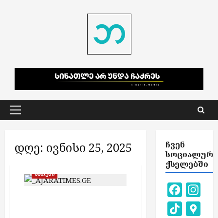
Skip
to
content
Primary
Menu
დღე:
ივნისი 25, 2025
ᲩᲕᲔᲜ
ᲡᲝᲪᲘᲐᲚᲣᲠ
ᲥᲡᲔᲚᲔᲑᲨᲘ
ბათუმი
Facebook
Inst
სროლა ბათუმში –
TikTok
Goog
დაჭრილია ერთი პირი