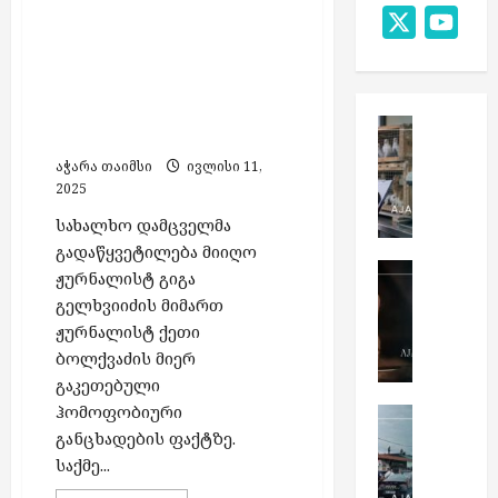
Map
აჭარის ტელევიზიას
X
You
სიძულვილის ენის
Chan
პრევენციისთვის
კონკრეტული ნაბიჯების
გადადგმისკენ
უცხოეთი
მოუწოდებს
ს
აჭარა თაიმსი
ივლისი 11,
ა
2025
რ
ფ
სახალხო დამცველმა
ი
გადაწყვეტილება მიიღო
ს
საქართვ
ჟურნალისტ გიგა
გ
ს
გელხვიიძის მიმართ
საქართვ
ე
ა
ჟურნალისტ ქეთი
გ
გ
ბ
ბოლქვაძის მიერ
ე
მ
ა
გაკეთებული
გ
ი
ჟ
მ
ჰომოფობიური
2
უ
ბათუმი
ო
ი
ბ
განცხადების ფაქტზე.
რ
ზ
უ
ბათუმი
ა
ი
საქმე...
ე
ბ
რ
თ
ს
4