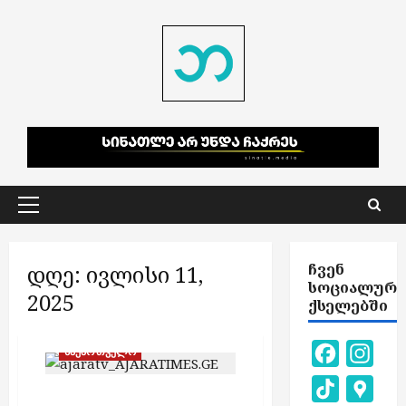
Skip
to
content
Primary
Menu
დღე:
ივლისი 11,
ᲩᲕᲔᲜ
ᲡᲝᲪᲘᲐᲚᲣᲠ
2025
ᲥᲡᲔᲚᲔᲑᲨᲘ
Facebook
Inst
საქართველო
TikTok
Goog
სახალხო დამცველი