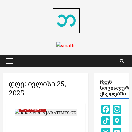
Skip
to
content
Primary
Menu
დღე:
ივლისი 25,
ᲩᲕᲔᲜ
ᲡᲝᲪᲘᲐᲚᲣᲠ
2025
ᲥᲡᲔᲚᲔᲑᲨᲘ
Facebook
Inst
საქართველო
TikTok
Goog
ნარკოდანაშაულისთვის
Map
34 პირი დააკავეს —