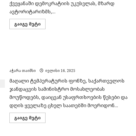
ქვეყანაში დემოკრატიის უკუსვლას, მზარდ
ავტორიტარიზმს,...
Read
გაიგე მეტი
more
about
საქართველოს
დემოკრატიის
ნგრევის
ზაფხულის ცხელი დღეები და ჯანმრთელობის
ფონზე,
რუსეთი,
რისკები – ჯანდაცვის სამინისტრო მოსახლეობას
ჩინეთი
და
რეკომენდაციებით მიმართავს
ირანი
შესაძლებლობას
აჭარა თაიმსი
ივლისი 16, 2025
ხედავენ
–
მაღალი ტემპერატურის ფონზე, საქართველოს
CNN
ჯანდაცვის სამინისტრო მოსახლეობას
მოუწოდებს, დაიცვან უსაფრთხოების წესები და
დღის ყველაზე ცხელ საათებში მოერიდონ...
Read
გაიგე მეტი
more
about
ზაფხულის
ცხელი