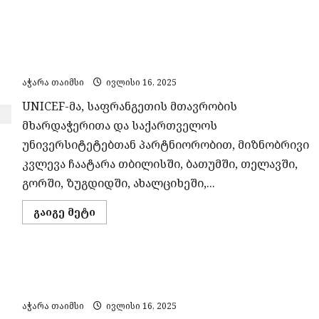
დღეები
საქართველოში ახალგაზრდების წიგნიერება,
და
ჯანმრთელობის
კრიტიკული აზროვნება და ფსიქიკური
რისკები
–
ჯანმრთელობა შემაშფოთებელ მდგომარეობაშია
ჯანდაცვის
– UNICEF
სამინისტრო
მოსახლეობას
აჭარა თაიმსი
ივლისი 16, 2025
რეკომენდაციებით
მიმართავს
UNICEF-მა, საფრანგეთის მთავრობის
მხარდაჭერითა და საქართველოს
უნივერსიტეტებთან პარტნიორობით, მიზნობრივი
კვლევა ჩაატარა თბილისში, ბათუმში, თელავში,
გორში, ზუგდიდში, ახალციხეში,...
Read
გაიგე მეტი
more
about
საქართველოში
ახალგაზრდების
წიგნიერება,
ბათუმი ქვიშის ფეხბურთის ევროპის ლიგას
კრიტიკული
აზროვნება
მასპინძლობს
და
ფსიქიკური
აჭარა თაიმსი
ივლისი 16, 2025
ჯანმრთელობა