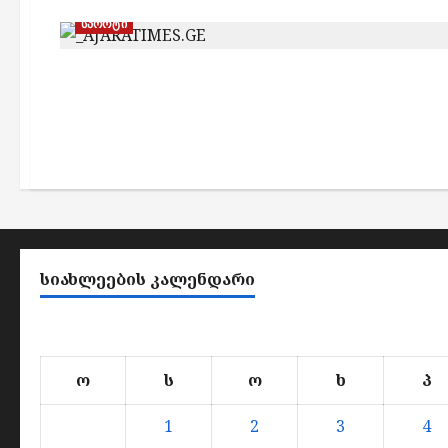
სპორტი
ᲡᲘᲐᲮᲚᲔᲔᲑᲘᲡ ᲙᲐᲚᲔᲜᲓᲐᲠᲘ
ო
ს
ო
ხ
პ
1
2
3
4