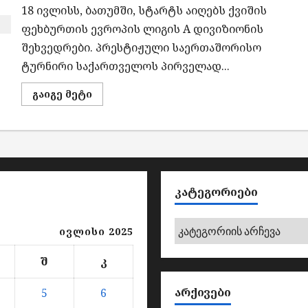
შემაშფოთებელ
18 ივლისს, ბათუმში, სტარტს აიღებს ქვიშის
მდგომარეობაშია
–
ფეხბურთის ევროპის ლიგის A დივიზიონის
UNICEF
შეხვედრები. პრესტიჟული საერთაშორისო
ტურნირი საქართველოს პირველად...
Read
გაიგე მეტი
more
about
ბათუმი
ქვიშის
ფეხბურთის
ევროპის
ლიგას
მასპინძლობს
ᲙᲐᲢᲔᲒᲝᲠᲘᲔᲑᲘ
კატეგორიები
ივლისი 2025
შ
კ
ᲐᲠᲥᲘᲕᲔᲑᲘ
5
6