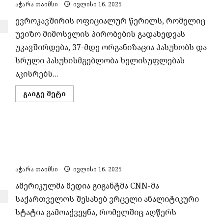
აჭარა თაიმსი
ივლისი 16, 2025
ევროკავშირის ოფიციალურ წერილს, რომელიც
უვიზო მიმოსვლის პირობების გადახედვას
უკავშირდება, 37-მდე ორგანიზაცია პასუხობს და
სრული პასუხისმგებლობა ხელისუფლებას
აკისრებს...
Read
გაიგე მეტი
more
about
„ივანიშვილის
ხელისუფლება
უვიზო
საქართველოს დემოკრატიის ნგრევის ფონზე,
რეჟიმის
საფრთხის
რუსეთი, ჩინეთი და ირანი შესაძლებლობას
ერთადერთი
პასუხისმგებელია“
ხედავენ – CNN
—
არასამთავრობო
აჭარა თაიმსი
ივლისი 16, 2025
ორგანიზაციების
ერთობლივი
ამერიკულმა მედია გიგანტმა CNN-მა
განცხადება
საქართველოს შესახებ ვრცელი ანალიტიკური
სტატია გამოაქვეყნა, რომელშიც აღწერს