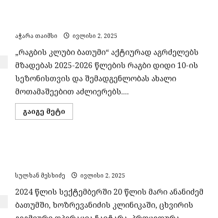
–
„რაგბის კლუბი ბათუმი“ 2025-2026 წლების
ოჯახები
ახალ
სეზონისთვის ძმებ მარგალიტაძეებს იმატებს
რეპრესიულ
კანონს
აჭარა თაიმსი
ივლისი 2, 2025
დაექვემდებარებიან
„რაგბის კლუბი ბათუმი“ აქტიურად აგრძელებს
მზადებას 2025-2026 წლების რაგბი დიდი 10-ის
სეზონისთვის და შემადგენლობას ახალი
მოთამაშეებით აძლიერებს....
Read
გაიგე მეტი
more
about
„რაგბის
კლუბი
ბათუმი“
20 წლის ქალი კომაში: ოჯახი ხოზრევანიძის
2025-
2026
კლინიკას დაუდევრობაში ადანაშაულებს
წლების
სეზონისთვის
სულხან მესხიძე
ივლისი 2, 2025
ძმებ
მარგალიტაძეებს
2024 წლის სექტემბერში 20 წლის მარი ანანიძემ
იმატებს
ბათუმში, ხოზრევანიძის კლინიკაში, ცხვირის
გეგმიური ოპერაცია ჩაიტარა. პროცედურა