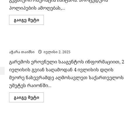
პოლიპების ამოღებას,...
Read
გაიგე მეტი
more
about
20
წლის
ქალი
მოსალოდნელი ამინდის პროგნოზი
კომაში:
ოჯახი
აჭარა თაიმსი
ხოზრევანიძის
ივლისი 2, 2025
კლინიკას
დაუდევრობაში
გარემოს ეროვნული სააგენტოს ინფორმაციით, 2
ადანაშაულებს
ივლისის გვიან საღამოდან 4 ივლისის დღის
მეორე ნახევრამდე აღმოსავლეთ საქართველოს
უმეტეს რაიონში...
Read
გაიგე მეტი
more
about
მოსალოდნელი
ამინდის
პროგნოზი
გზის გადაკეტვაზე ჯარიმა მხოლოდ
სასამართლოში გასაჩივრდება