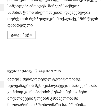
საშუალება ამოიღეს. შინაგან საქმეთა
სამინისტროს ინფორმაციით, დაკავებულია
თურქეთის რესპუბლიკის მოქალაქე, 1969 წელს
დაბადებული...
Read
გაიგე მეტი
more
about
პოლიციამ
განსაკუთრებით
დიდი
ბათუმს შემოერთებულ ტერიტორიაზე
ოდენობით
კოკაინი
მცხოვრებლები სანიაღვრე არხის
ამოიღო
რეაბილიტაციას ითხოვენ
სულხან მესხიძე
ივლისი 3, 2025
ბათუმს შემოერთებულ ტერიტორიაზე,
ხელვაჩაურის მუნიციპალიტეტის საზღვართან,
კერძოდ კი რობაქიძის ქუჩაზე მცხოვრები
მოქალაქეები წლების განმავლობაში
მოუგვარებელ პრობლემაზე საუბრობენ...