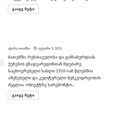
Read
გაიგე მეტი
more
about
ბათუმს
შემოერთებულ
ტერიტორიაზე
ბათუმში კულტურული მემკვიდრეობის ძეგლი
მცხოვრებლები
სანიაღვრე
უნებართვოდ შემინეს— ნებართვა კი
არხის
რეაბილიტაციას
მოგვიანებით მოითხოვეს
ითხოვენ
აჭარა თაიმსი
ივლისი 3, 2025
ბათუმში, რუსთაველისა და გამსახურდიას
ქუჩების გზაჯვარედინთან მდებარე
საცხოვრებელი სახლი 1950-იან წლებშია
აშენებული და კულტურული მემკვიდრეობის
ძეგლია. ობიექტზე სარემონტო...
Read
გაიგე მეტი
more
about
ბათუმში
კულტურული
მემკვიდრეობის