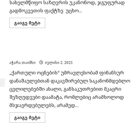
სახელმწიფო საზღვრის უკანონოდ, ჯგუფურად
გადმოკვეთის ფაქტზე უცხო...
Read
გაიგე მეტი
more
about
საზღვრის
ჯგუფურად,
უკანონოდ
სოლიდარობის კრიმინალიზაცია – ოჯახები ახალ
გადმოკვეთის
ფაქტზე
რეპრესიულ კანონს დაექვემდებარებიან
უცხო
ქვეყნის
აჭარა თაიმსი
ივლისი 2, 2025
3
მოქალაქე
„ქართული ოცნების“ უმრავლესობამ ფინანსურ
დააკავეს
დანაშაულებთან დაკავშირებულ საკანონმდებლო
ცვლილებებში ახალი, განსაკუთრებით მკაცრი
შეზღუდვები დაამატა, რომლებიც არამხოლოდ
მსჯავრდებულებს, არამედ...
Read
გაიგე მეტი
more
about
სოლიდარობის
კრიმინალიზაცია