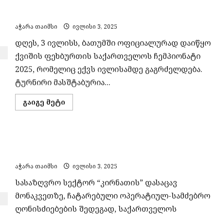
ბათუმში სტარტი აიღო ქვიშის ფეხბურთის
ძეგლი
უნებართვოდ
საქართველოს ჩემპიონატმა 2025
შემინეს
—
აჭარა თაიმსი
ივლისი 3, 2025
ნებართვა
კი
დღეს, 3 ივლისს, ბათუმში ოფიციალურად დაიწყო
მოგვიანებით
მოითხოვეს
ქვიშის ფეხბურთის საქართველოს ჩემპიონატი
2025, რომელიც ექვს ივლისამდე გაგრძელდება.
ტურნირი მასშტაბურია...
Read
გაიგე მეტი
more
about
ბათუმში
სტარტი
აიღო
საზღვრის ჯგუფურად, უკანონოდ გადმოკვეთის
ქვიშის
ფეხბურთის
ფაქტზე უცხო ქვეყნის 3 მოქალაქე დააკავეს
საქართველოს
ჩემპიონატმა
აჭარა თაიმსი
ივლისი 3, 2025
2025
სასაზღვრო სექტორ “კირნათის” დასაცავ
მონაკვეთზე, ჩატარებული ოპერატიულ-სამძებრო
ღონისძიებების შედეგად, საქართველოს