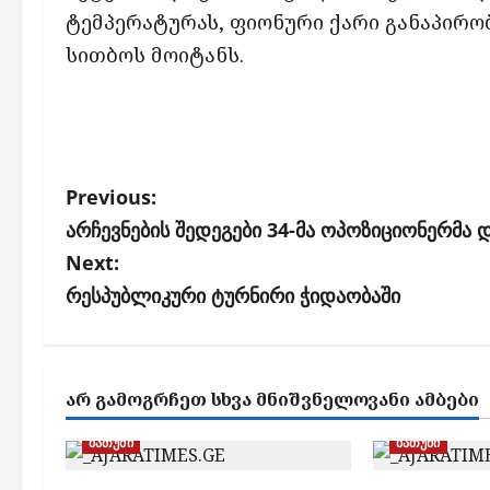
ტემპერატურას, ფიონური ქარი განაპირო
სითბოს მოიტანს.
P
Previous:
o
არჩევნების შედეგები 34-მა ოპოზიციონერმა 
s
Next:
რესპუბლიკური ტურნირი ჭიდაობაში
t
n
a
ᲐᲠ ᲒᲐᲛᲝᲒᲠᲩᲔᲗ ᲡᲮᲕᲐ ᲛᲜᲘᲨᲕᲜᲔᲚᲝᲕᲐᲜᲘ ᲐᲛᲑᲔᲑᲘ
v
i
ბათუმი
ბათუმი
g