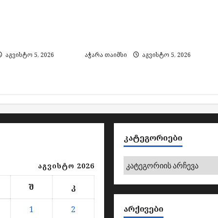
ედიანმა აჭარის
ბათუმში მომხდარი
მინისტრის
მკვლელობის მცდელობის
 თანამდებობა
საქმეზე ძებნილი მეორე
პირი დააკავეს
აგვისტო 5, 2026
აჭარა თაიმსი
აგვისტო 5, 2026
ᲙᲐᲢᲔᲒᲝᲠᲘᲔᲑᲘ
კატეგორიები
აგვისტო 2026
შ
კ
ᲐᲠᲥᲘᲕᲔᲑᲘ
1
2