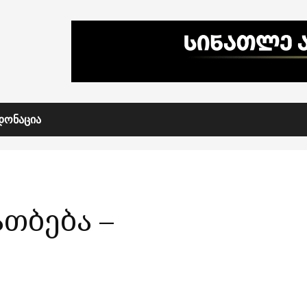
ᲓᲝᲜᲐᲪᲘᲐ
თბება –