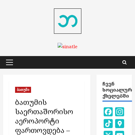
Skip
to
content
Primary
Menu
ᲩᲕᲔᲜ
ᲡᲝᲪᲘᲐᲚᲣᲠ
ბათუმი
ᲥᲡᲔᲚᲔᲑᲨᲘ
ბათუმის
საერთაშორისო
Facebook
Inst
აეროპორტი
TikTok
Goog
ფართოვდება –
Map