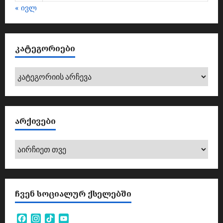
« ივლ
ᲙᲐᲢᲔᲒᲝᲠᲘᲔᲑᲘ
კატეგორიები
ᲐᲠᲥᲘᲕᲔᲑᲘ
არქივები
ᲩᲕᲔᲜ ᲡᲝᲪᲘᲐᲚᲣᲠ ᲥᲡᲔᲚᲔᲑᲨᲘ
Facebook
Instagram
TikTok
YouTube