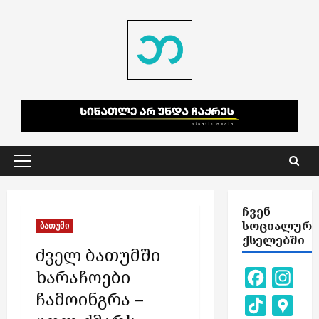
Skip
to
content
Primary
Menu
ᲩᲕᲔᲜ
ᲡᲝᲪᲘᲐᲚᲣᲠ
ბათუმი
ᲥᲡᲔᲚᲔᲑᲨᲘ
ძველ ბათუმში
ხარაჩოები
Facebook
Inst
ჩამოინგრა –
TikTok
Goog